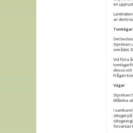
en upprust
Lantmäteri
av dem) nu
Tomtägar
Det beslut
Styrelsen u
området. Då
Vid förra 
tomtägarför
dessa och 
Frågan kom
Vägar
Styrelsen h
tillåtelse 
I samband
slitaget på
slitageavgi
förväntas 