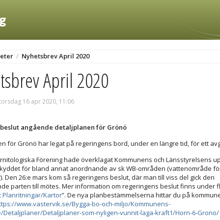
ng
eter
/
Nyhetsbrev April 2020
tsbrev April 2020
torsdag 16 apr 2020, 11:06
beslut angående detaljplanen för Grönö
en för Grönö har legat på regeringens bord, under en längre tid, för ett a
Ornitologiska Förening hade överklagat Kommunens och Länsstyrelsens 
kyddet för bland annat anordnande av sk WB-områden (vattenområde fö
. Den 26:e mars kom så regeringens beslut, där man till viss del gick den
de parten till mötes. Mer information om regeringens beslut finns under f
Planritningar/Kartor
”. De nya planbestämmelserna hittar du på kommun
ttps://www.vastervik.se/Bygga-bo-och-miljo/Kommunens-
/Detaljplaner/Detaljplaner-som-nyligen-vunnit-laga-kraft1/Horn-6-Grono/