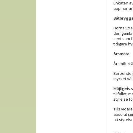
Enkäten av
uppmanar a
Båtbrygga
Horns Stra
den gamla 
sent som fö
tidigare hy
Årsmöte
Årsmötet är
Beroende p
mycket väl
Möjligtvis
tillfället
styrelse fo
Tills vidar
absolut
se
att styrels