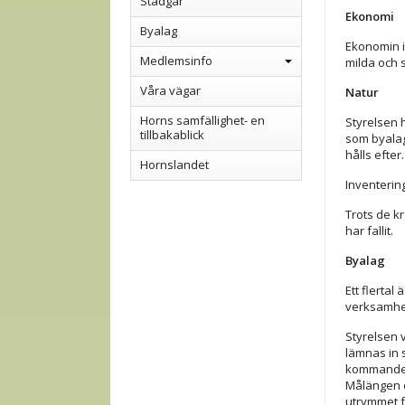
Stadgar
Ekonomi
Byalag
Ekonomin i 
Medlemsinfo
milda och s
Våra vägar
Natur
Horns samfällighet- en
Styrelsen 
tillbakablick
som byalag
hålls efter
Hornslandet
Inventerin
Trots de k
har fallit.
Byalag
Ett flerta
verksamhet
Styrelsen 
lämnas in 
kommande å
Målängen o
utrymmet fö