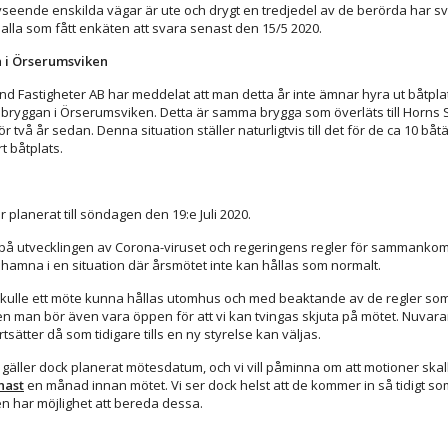
seende enskilda vägar är ute och drygt en tredjedel av de berörda har sva
lla som fått enkäten att svara senast den 15/5 2020.
 i Örserumsviken
nd Fastigheter AB har meddelat att man detta år inte ämnar hyra ut båtpla
bryggan i Örserumsviken. Detta är samma brygga som överläts till Horns 
r två år sedan. Denna situation ställer naturligtvis till det för de ca 10 bå
rt båtplats.
 planerat till söndagen den 19:e Juli 2020.
å utvecklingen av Corona-viruset och regeringens regler för sammankom
 hamna i en situation där årsmötet inte kan hållas som normalt.
 skulle ett möte kunna hållas utomhus och med beaktande av de regler som 
, men man bör även vara öppen för att vi kan tvingas skjuta på mötet. Nuvar
rtsätter då som tidigare tills en ny styrelse kan väljas.
e gäller dock planerat mötesdatum, och vi vill påminna om att motioner skal
nast
en månad innan mötet. Vi ser dock helst att de kommer in så tidigt som
en har möjlighet att bereda dessa.