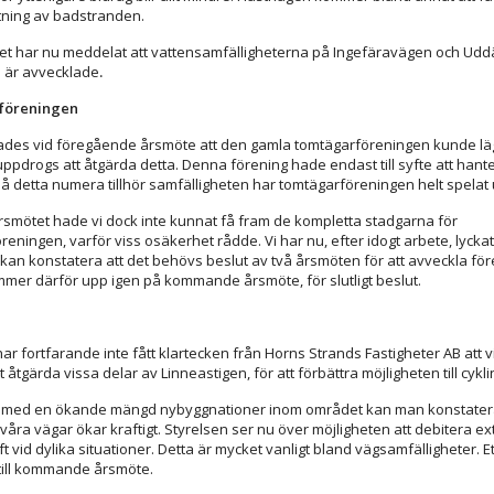
ning av badstranden.
et har nu meddelat att vattensamfälligheterna på Ingefäravägen och Ud
 är avvecklade
.
föreningen
ades vid föregående årsmöte att den gamla tomtägarföreningen kunde lä
ppdrogs att åtgärda detta. Denna förening hade endast till syfte att hanter
 detta numera tillhör samfälligheten har tomtägarföreningen helt spelat ut
årsmötet hade vi dock inte kunnat få fram de kompletta stadgarna för
eningen, varför viss osäkerhet rådde. Vi har nu, efter idogt arbete, lyckat
kan konstatera att det behövs beslut av två årsmöten för att avveckla fö
mer därför upp igen på kommande årsmöte, för slutligt beslut.
ar fortfarande inte fått klartecken från Horns Strands Fastigheter AB att v
att åtgärda vissa delar av Linneastigen, för att förbättra möjligheten till cykli
 med en ökande mängd nybyggnationer inom området kan man konstatera
 våra vägar ökar kraftigt. Styrelsen ser nu över möjligheten att debitera ex
ft vid dylika situationer. Detta är mycket vanligt bland vägsamfälligheter. Et
till kommande årsmöte.