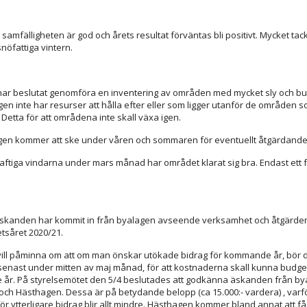
samfälligheten är god och årets resultat förväntas bli positivt. Mycket ta
nöfattiga vintern.
har beslutat genomföra en inventering av områden med mycket sly och b
en inte har resurser att hålla efter eller som ligger utanför de områden 
. Detta för att områdena inte skall växa igen.
gen kommer att ske under våren och sommaren för eventuellt åtgärdande t
raftiga vindarna under mars månad har området klarat sig bra. Endast ett f
l äskanden har kommit in från byalagen avseende verksamhet och åtgärder
såret 2020/21.
vill påminna om att om man önskar utökade bidrag för kommande år, bör 
senast under mitten av maj månad, för att kostnaderna skall kunna budge
r. På styrelsemötet den 5/4 beslutades att godkänna äskanden från bya
ch Hästhagen. Dessa är på betydande belopp (ca 15.000:- vardera) , varf
r ytterligare bidrag blir allt mindre. Hästhagen kommer bland annat att få 