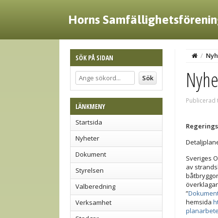
Horns Samfällighetsföreni
/
Nyh
SÖK PÅ SIDAN
Nyhe
Publicerad 
LÄNKMENY
Startsida
Regerings
Nyheter
Detaljplan
Dokument
Sveriges 
av strands
Styrelsen
båtbryggor)
överklagan
Valberedning
”
Dokument 
hemsida
h
Verksamhet
planarbete