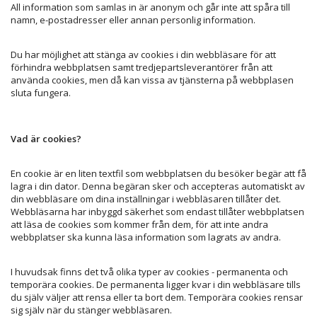
All information som samlas in är anonym och går inte att spåra till
namn, e-postadresser eller annan personlig information.
Du har möjlighet att stänga av cookies i din webbläsare för att
förhindra webbplatsen samt tredjepartsleverantörer från att
använda cookies, men då kan vissa av tjänsterna på webbplasen
sluta fungera.
Vad är cookies?
En cookie är en liten textfil som webbplatsen du besöker begär att få
lagra i din dator. Denna begäran sker och accepteras automatiskt av
din webbläsare om dina inställningar i webbläsaren tillåter det.
Webbläsarna har inbyggd säkerhet som endast tillåter webbplatsen
att läsa de cookies som kommer från dem, för att inte andra
webbplatser ska kunna läsa information som lagrats av andra.
I huvudsak finns det två olika typer av cookies - permanenta och
temporära cookies. De permanenta ligger kvar i din webbläsare tills
du själv väljer att rensa eller ta bort dem. Temporära cookies rensar
sig själv när du stänger webbläsaren.