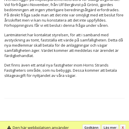
Vid förfrågan i November, från Ulf Bergkvist på Grönö, gjordes
bedömningen att ingen ytterligare beredningsåtgärd erfordrades.
På direkt fråga sade man att det inte var omöjligt med ett beslut före
årsskiftet men vi kan nu konstatera att det inte uppfylldes.
Förhoppningsvis får vi ett beslut i denna fråga under våren.
Lantmäteriet har kontaktat styrelsen, för att i samband med
avstyckning av tomt, fastställa ett värde på samfälligheten. Detta då
nya medlemmar skall betala för de anläggningar och vägar
samfälligheten äger. Värdet kommer att meddelas när ärendet är
färdigbehandlat.
Det finns även ett antal nya fastigheter inom Horns Strands
Fastigheters område, som nu bebyggs. Dessa kommer att betala
slitageavgift för nyttjandet av våra vägar.
Den här webbplatsen använder
Godkänn
Läs mer
X