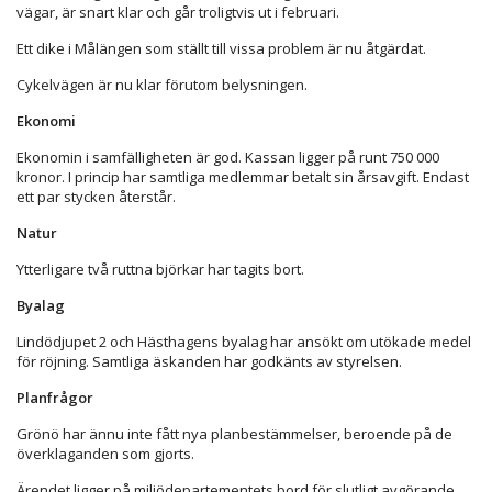
vägar, är snart klar och går troligtvis ut i februari.
Ett dike i Målängen som ställt till vissa problem är nu åtgärdat.
Cykelvägen är nu klar förutom belysningen.
Ekonomi
Ekonomin i samfälligheten är god. Kassan ligger på runt 750 000
kronor. I princip har samtliga medlemmar betalt sin årsavgift. Endast
ett par stycken återstår.
Natur
Ytterligare två ruttna björkar har tagits bort.
Byalag
Lindödjupet 2 och Hästhagens byalag har ansökt om utökade medel
för röjning. Samtliga äskanden har godkänts av styrelsen.
Planfrågor
Grönö har ännu inte fått nya planbestämmelser, beroende på de
överklaganden som gjorts.
Ärendet ligger på miljödepartementets bord för slutligt avgörande.