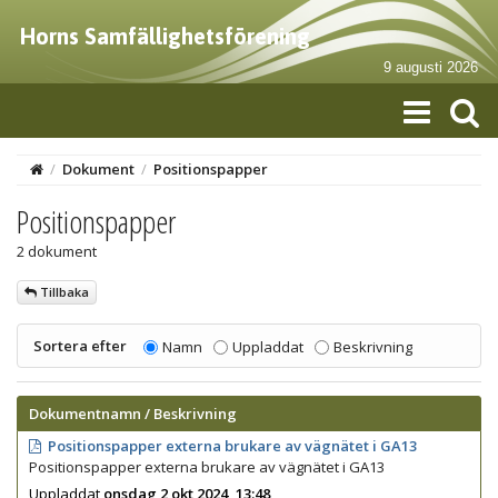
Horns Samfällighetsförening
9 augusti 2026
/
Dokument
/
Positionspapper
Positionspapper
2 dokument
Tillbaka
Sortera efter
Namn
Uppladdat
Beskrivning
Dokumentnamn / Beskrivning
Positionspapper externa brukare av vägnätet i GA13
Positionspapper externa brukare av vägnätet i GA13
Uppladdat
onsdag 2 okt 2024, 13:48